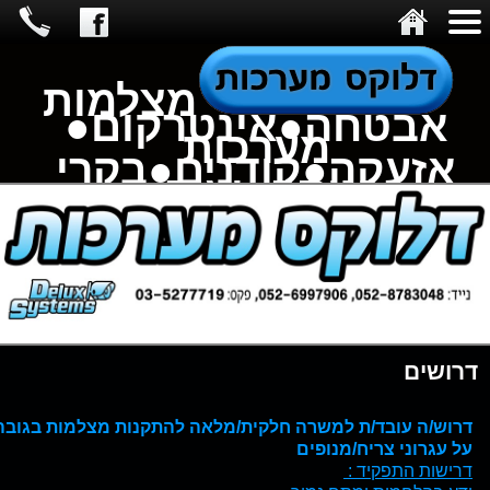
מצלמות
אבטחה●אינטרקום●
מערכות
אזעקה●קודנים●בקרי
כניסה●ועוד...
דרושים
דרוש/ה עובד/ת למשרה חלקית/מלאה להתקנות מצלמות בגובה
על עגרוני צריח/מנופים
דרישות התפקיד :