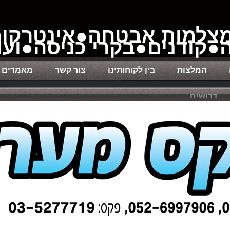
צלמות אבטחה●אינטרקו
קודנים●בקרי כניסה●ועוד
המלצות
בין לקוחותינו
צור קשר
מאמרים
דרושים