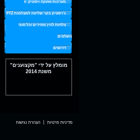
מערכות אזעקה ויסוניק
v
ג'ויסטיק בקר שליטה למצלמות PTZ
צלחות לווין ממירים וכל סוגי
השלטים
דרושים
מומלץ על ידי "מקצוענים"
משנת 2014
מומלץ על ידי אתר אנשי
מקצוע "טוב תודה".
מדיניות פרטיות
הצהרת נגישות
ההמלצה של נעמה
,