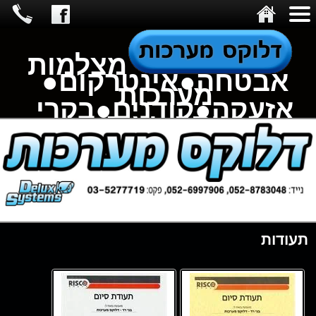
מצלמות
אבטחה●אינטרקום●
מערכות
אזעקה●קודנים●בקרי
כניסה●ועוד...
תעודות